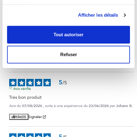
services.
Utile
(0)
Signaler
Afficher les détails
5
/
5
Tout autoriser
Avis vérifié
Parfait
Avis du
07/08/2026
, suite à une expérience du
22/06/2026
par
Julien B.
Refuser
Utile
(0)
Signaler
5
/
5
Avis vérifié
Très bon produit
Avis du
07/08/2026
, suite à une expérience du
23/06/2026
par
Johann B.
Utile
(0)
Signaler
5