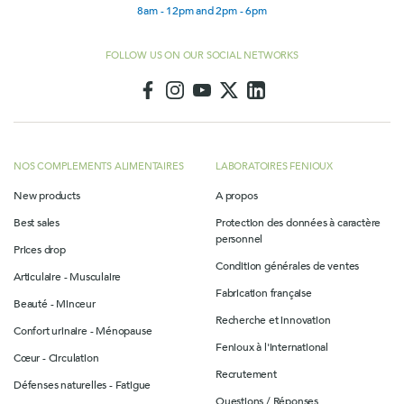
8am - 12pm and 2pm - 6pm
FOLLOW US ON OUR SOCIAL NETWORKS
NOS COMPLEMENTS ALIMENTAIRES
LABORATOIRES FENIOUX
New products
A propos
Best sales
Protection des données à caractère
personnel
Prices drop
Condition générales de ventes
Articulaire - Musculaire
Fabrication française
Beauté - Minceur
Recherche et innovation
Confort urinaire - Ménopause
Fenioux à l'international
Cœur - Circulation
Recrutement
Défenses naturelles - Fatigue
Questions / Réponses