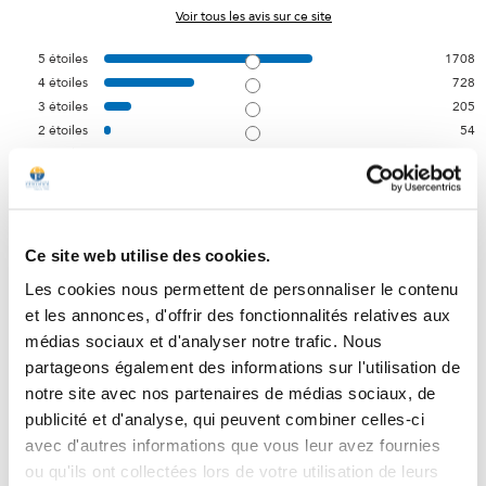
Voir tous les avis sur ce site
5
étoiles
1708
4
étoiles
728
3
étoiles
205
2
étoiles
54
1
étoile
24
Trier les avis
Ce site web utilise des cookies.
Les cookies nous permettent de personnaliser le contenu
et les annonces, d'offrir des fonctionnalités relatives aux
médias sociaux et d'analyser notre trafic. Nous
3
/
5
partageons également des informations sur l'utilisation de
Avis vérifié
notre site avec nos partenaires de médias sociaux, de
Je pense que Morphea me fait bien dormir, mais pas toutes les 
publicité et d'analyse, qui peuvent combiner celles-ci
nuits.
avec d'autres informations que vous leur avez fournies
Avis du
08/08/2026
, suite à une expérience du
26/06/2026
par
ou qu'ils ont collectées lors de votre utilisation de leurs
Bernadette S.