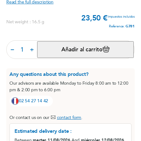
Read the full description
23,50 €
Prec
Impuestos incluidos
Net weight : 16.5 g
Reference:
G781
−
+
Añadir al carrito
Any questions about this product?
Our advisors are available Monday to Friday 8:00 am to 12:00
pm & 2:00 pm to 6:00 pm
02 54 27 14 42
Or contact us on our
contact form
.
Estimated delivery date :
Between
martes 11/08/2026
And
miércoles 12/08/2026