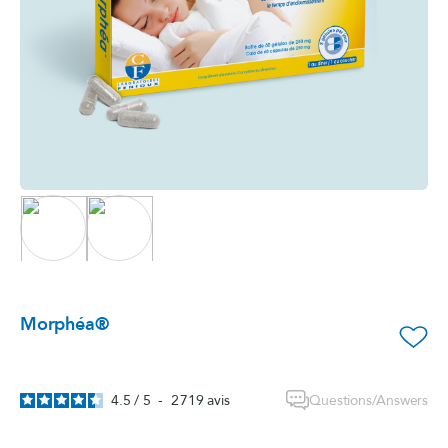
Morphéa®
favorite_border
Questions/Answers
4.5
/
5
-
2 719
avis