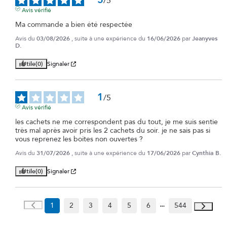
/
5
Avis vérifié
Ma commande a bien été respectée
Avis du
03/08/2026
, suite à une expérience du
16/06/2026
par
Jeanyves
D.
Utile
(0)
Signaler
1
/
5
Avis vérifié
les cachets ne me correspondent pas du tout, je me suis sentie 
très mal après avoir pris les 2 cachets du soir. je ne sais pas si 
vous reprenez les boites non ouvertes ?
Avis du
31/07/2026
, suite à une expérience du
17/06/2026
par
Cynthia B.
Utile
(0)
Signaler
1
2
3
4
5
6
544