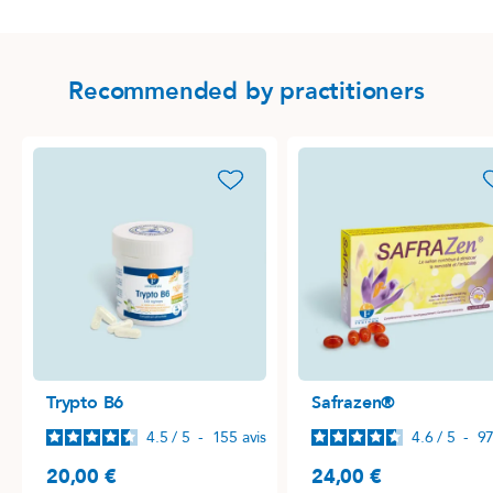
Recommended by practitioners
favorite_border
favori
Trypto B6
Safrazen®
4.5
/
5
-
155
avis
4.6
/
5
-
9
20,00 €
24,00 €
Precio
Precio