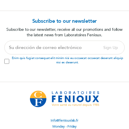
Subscribe to our newsletter
Subscribe to our newsletter, receive all our promotions and follow
the latest news from Laboratoires Fenioux.
Su
Sign Up
dirección
de
Enim quis fugiat consequat elit minim nisi eu occaecat occaecat deserunt aliquip
correo
nisi ex deserunt.
electrónico
info@feniouxlab.fr
Monday - Friday