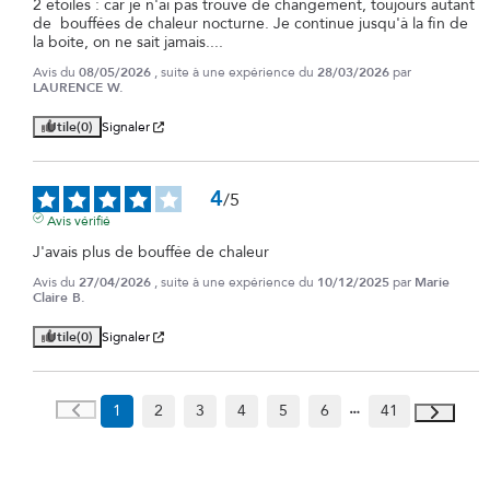
2 étoiles : car je n'ai pas trouvé de changement, toujours autant 
de  bouffées de chaleur nocturne. Je continue jusqu'à la fin de 
la boite, on ne sait jamais....
Avis du
08/05/2026
, suite à une expérience du
28/03/2026
par
LAURENCE W.
Utile
(0)
Signaler
4
/
5
Avis vérifié
J'avais plus de bouffée de chaleur
Avis du
27/04/2026
, suite à une expérience du
10/12/2025
par
Marie
Claire B.
Utile
(0)
Signaler
1
2
3
4
5
6
41