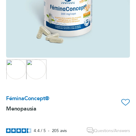
FéminaConcept®
favorite_border
Menopausia
Questions/Answers
4.4
/
5
-
205
avis