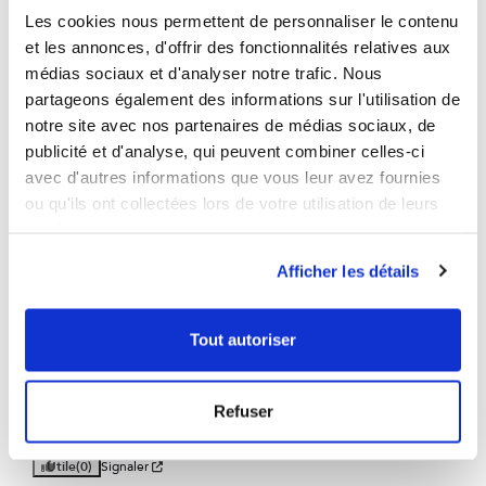
Les cookies nous permettent de personnaliser le contenu
5
étoiles
121
et les annonces, d'offrir des fonctionnalités relatives aux
4
étoiles
57
médias sociaux et d'analyser notre trafic. Nous
3
étoiles
12
partageons également des informations sur l'utilisation de
2
étoiles
9
notre site avec nos partenaires de médias sociaux, de
1
étoile
6
publicité et d'analyse, qui peuvent combiner celles-ci
Trier les avis
avec d'autres informations que vous leur avez fournies
ou qu'ils ont collectées lors de votre utilisation de leurs
services.
Afficher les détails
5
/
5
Tout autoriser
Avis vérifié
Très efficace contre les bouffées de chaleur
Refuser
Avis du
17/07/2026
, suite à une expérience du
04/06/2026
par
Stephanie
B.
Utile
(0)
Signaler