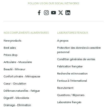
FOLLOW US ON OUR SOCIAL NETWORKS
NOS COMPLEMENTS ALIMENTAIRES
LABORATOIRES FENIOUX
New products
A propos
Best sales
Protection des données à caractère
personnel
Prices drop
Condition générales de ventes
Articulaire - Musculaire
Fabrication française
Beauté - Minceur
Recherche et innovation
Confort urinaire - Ménopause
Fenioux à l'international
Cœur - Circulation
Recrutement
Défenses naturelles - Fatigue
Questions / Réponses
Digestif - Microbiote
Laboratoire français
Drainage - Elimination