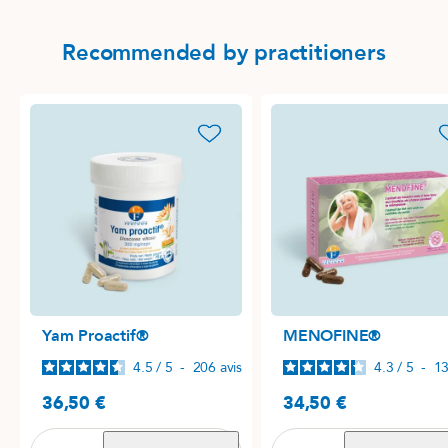
Recommended by practitioners
favorite_border
favori
Yam Proactif®
MENOFINE®
4.5
/
5
-
206
avis
4.3
/
5
-
1
36,50 €
34,50 €
Precio
Precio