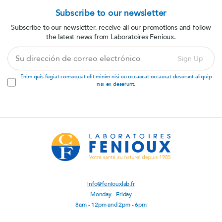
Subscribe to our newsletter
Subscribe to our newsletter, receive all our promotions and follow
the latest news from Laboratoires Fenioux.
Su
Sign Up
dirección
de
Enim quis fugiat consequat elit minim nisi eu occaecat occaecat deserunt aliquip
correo
nisi ex deserunt.
electrónico
info@feniouxlab.fr
Monday - Friday
8am - 12pm and 2pm - 6pm