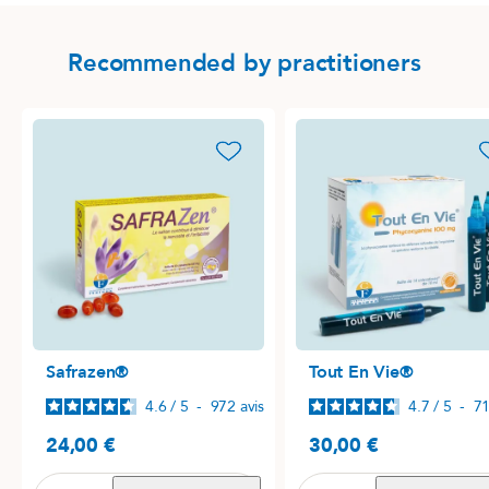
Recommended by practitioners
favorite_border
favori
Safrazen®
Tout En Vie®
4.6
/
5
-
972
avis
4.7
/
5
-
7
24,00 €
30,00 €
Precio
Precio