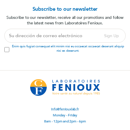
Subscribe to our newsletter
Subscribe to our newsletter, receive all our promotions and follow
the latest news from Laboratoires Fenioux.
Su
Sign Up
dirección
de
Enim quis fugiat consequat elit minim nisi eu occaecat occaecat deserunt aliquip
correo
nisi ex deserunt.
electrónico
info@feniouxlab.fr
Monday - Friday
8am - 12pm and 2pm - 6pm