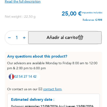
Read the full description
25,00 €
Prec
Impuestos incluidos
Net weight : 22,50 g
Reference:
G198
−
+
Añadir al carrito
Any questions about this product?
Our advisors are available Monday to Friday 8:00 am to 12:00
pm & 2:00 pm to 6:00 pm
02 54 27 14 42
Or contact us on our
contact form
.
Estimated delivery date :
Between
miércoles 12/08/2026
And
jueves 13/08/2026