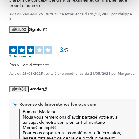
J'ai pris ce concept pendant un examen et ça m'a bien aidé 
pour la mémoire.
Avis du
24/04/2026
, suite à une expérience du
15/12/2025
par
Philippe
S.
Utile
(0)
Signaler
3
/
5
Avis vérifié
Pas vu de difference
Avis du
28/06/2025
, suite à une expérience du
21/05/2025
par
Margaret
B.
Utile
(2)
Signaler
Réponse de
laboratoires-fenioux.com
Bonjour Madame, 

Nous vous remercions d'avoir partagé votre avis 
au sujet de notre complément alimentaire 
MemoConcept® 

Pour vous apporter un complément d'information, 
les résultats avec ce genre de produit peuvent 