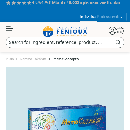
Aller
4.9/5
4,9/5 Más de 45.000 opiniones verificadas
star
star
star
star
star
au
contenu
Idioma:
Individual
Professional
ES
Carrit
Search
for
Buscar
ingredient,
reference,
Inicio
Sommeil sérénité
MemoConcept®
product,
...