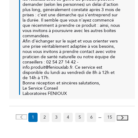
demander (selon les personnes) un délai d'action 
plus long, généralement constaté après 3 mois de 
prises : c'est une démarche qui s'entreprend sur 
la durée. Il semble que vous n'ayez commencé 
que récemment à prendre ce produit : ainsi, nous 
vous invitons à poursuivre avec les autres boîtes 
commandées. 

Afin d'échanger sur le sujet et vous orienter vers 
une prise véritablement adaptée à vos besoins, 
nous vous invitons à prendre contact avec votre 
praticien de santé naturelle ou notre équipe de 
conseillers : 02 54 27 14 42 - 
info.produit@feniouxlab.fr. Ce service est 
disponible du lundi au vendredi de 8h à 12h et 
de 14h à 17h. 

Bonne réception et sincères salutations, 

Le Service Conseil 

Laboratoires FENIOUX
1
2
3
4
5
6
15