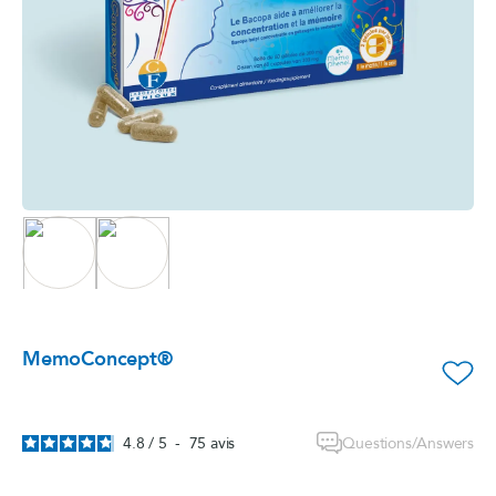
MemoConcept®
favorite_border
Questions/Answers
4.8
/
5
-
75
avis