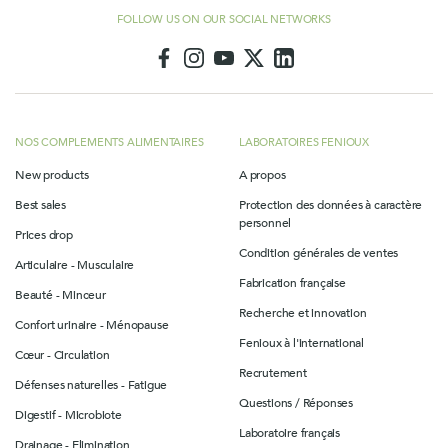
FOLLOW US ON OUR SOCIAL NETWORKS
NOS COMPLEMENTS ALIMENTAIRES
LABORATOIRES FENIOUX
New products
A propos
Best sales
Protection des données à caractère
personnel
Prices drop
Condition générales de ventes
Articulaire - Musculaire
Fabrication française
Beauté - Minceur
Recherche et innovation
Confort urinaire - Ménopause
Fenioux à l'international
Cœur - Circulation
Recrutement
Défenses naturelles - Fatigue
Questions / Réponses
Digestif - Microbiote
Laboratoire français
Drainage - Elimination