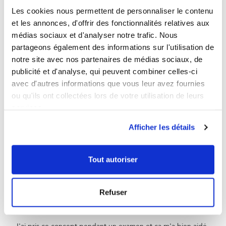
Avis vérifié
Les cookies nous permettent de personnaliser le contenu
Très bon produit qui permet de regenerer et maintenir une 
et les annonces, d'offrir des fonctionnalités relatives aux
bonne mémoire ainsi qu'une amélioration de la circulation 
médias sociaux et d'analyser notre trafic. Nous
sanguine au.niveau du cerveau. J'ai fait une cure de deux boîtes 
et je constate les bienfaits de Mémoire Concept.
partageons également des informations sur l'utilisation de
notre site avec nos partenaires de médias sociaux, de
Avis du
27/04/2026
, suite à une expérience du
29/12/2025
par
Yveline V.
publicité et d'analyse, qui peuvent combiner celles-ci
Utile
(0)
Signaler
avec d'autres informations que vous leur avez fournies
ou qu'ils ont collectées lors de votre utilisation de leurs
services.
5
/
5
Avis vérifié
Afficher les détails
Très bien
Avis du
24/04/2026
, suite à une expérience du
19/12/2025
par
Garry S.
Tout autoriser
Utile
(0)
Signaler
Refuser
5
/
5
Avis vérifié