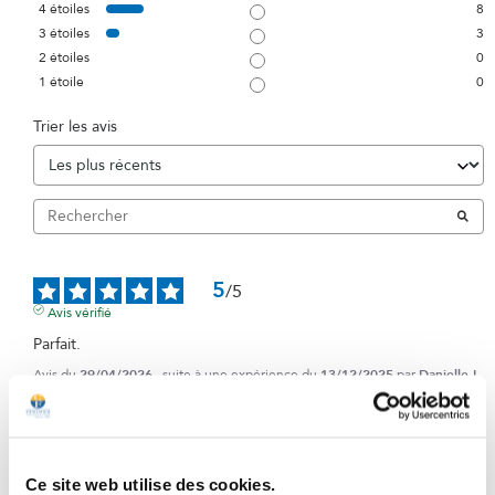
4
étoiles
8
3
étoiles
3
2
étoiles
0
1
étoile
0
Trier les avis
5
/
5
Avis vérifié
Parfait.
Avis du
29/04/2026
, suite à une expérience du
13/12/2025
par
Danielle L.
Utile
(1)
Signaler
5
Ce site web utilise des cookies.
/
5