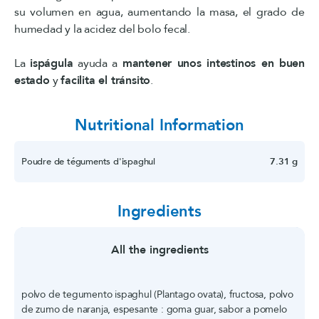
su volumen en agua, aumentando la masa, el grado de
humedad y la acidez del bolo fecal.
La
ispágula
ayuda a
mantener unos intestinos en buen
estado
y
facilita el tránsito
.
Nutritional Information
Poudre de téguments d'ispaghul
7.31 g
Ingredients
All the ingredients
polvo de tegumento ispaghul (Plantago ovata), fructosa, polvo
de zumo de naranja, espesante : goma guar, sabor a pomelo