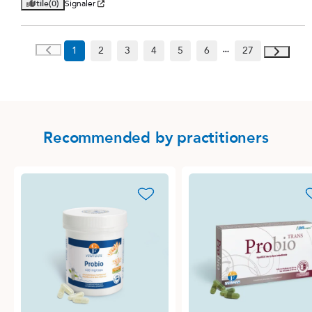
Utile
(0)
Signaler
1
2
3
4
5
6
27
Recommended by practitioners
favorite_border
favori