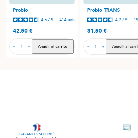
Probio
Probio TRANS
4.6
/
5
-
414
avis
4.7
/
5
-
1
42,50 €
31,50 €
Precio
Precio
Añadir al carrito
Añadir al carr
−
+
−
+
GARANTIES SÉCURITÉ