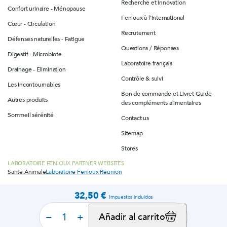
Recherche et innovation
Confort urinaire - Ménopause
Fenioux à l'international
Cœur - Circulation
Recrutement
Défenses naturelles - Fatigue
Questions / Réponses
Digestif - Microbiote
Laboratoire français
Drainage - Elimination
Contrôle & suivi
Les incontournables
Bon de commande et Livret Guide
Autres produits
des compléments alimentaires
Sommeil sérénité
Contact us
Sitemap
Stores
LABORATOIRE FENIOUX PARTNER WEBSITES
Santé Animale
Laboratoire Fenioux Réunion
32,50 €
Impuestos incluidos
© 2026 Fenioux Laboratories
Legal mentions
Confidentiality policy
Cookies settings
−
+
Añadir al carrito