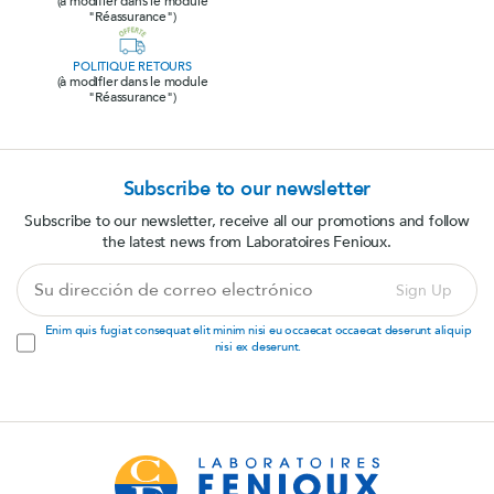
(à modifier dans le module
"Réassurance")
POLITIQUE RETOURS
(à modifier dans le module
"Réassurance")
Subscribe to our newsletter
Subscribe to our newsletter, receive all our promotions and follow
the latest news from Laboratoires Fenioux.
Su
Sign Up
dirección
de
Enim quis fugiat consequat elit minim nisi eu occaecat occaecat deserunt aliquip
correo
nisi ex deserunt.
electrónico