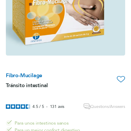
Fibro-Mucilage
favorite_border
Tránsito intestinal
Questions/Answers
4.5
/
5
-
131
avis
Para unos intestinos sanos
Para un mejor confort digestivo