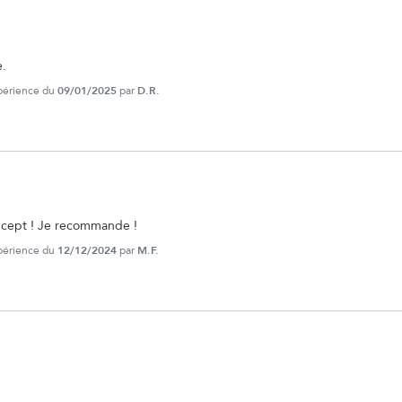
.
xpérience du
09/01/2025
par
D.R.
cept ! Je recommande !
xpérience du
12/12/2024
par
M.F.