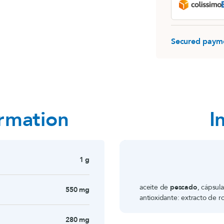
MemoConcept®
Rhodiola
MemoConcept® (lot)
Destockage
Secured paym
LithoGinkgo (120 gélules)
Sommeil
ormation
I
1 g
aceite de
pescado
, cápsula
550 mg
antioxidante: extracto de ro
280 mg