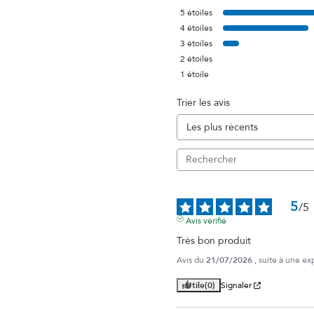
5
étoiles
4
étoiles
3
étoiles
2
étoiles
1
étoile
Trier les avis
5
/
5
Avis vérifié
Très bon produit
Avis du
21/07/2026
, suite à une e
Utile
(0)
Signaler