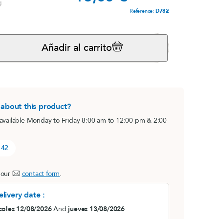
g
Reference:
D782
s,
Magnésium marin
View product
Añadir al carrito
s
i
 about this product?
 available Monday to Friday 8:00 am to 12:00 pm & 2:00
 42
®
B.O. Concept
 our
contact form
.
lot)
Fatiga cerebral
livery date :
View product
e
coles 12/08/2026
And
jueves 13/08/2026