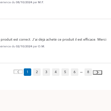
xpérience du
08/10/2024
par
M.F.
 produit est correct. J’ai déjà acheté ce produit il est efficace. Merci
xpérience du
02/10/2024
par
O.M.
1
2
3
4
5
6
8