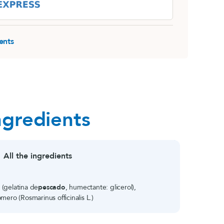
ents
ngredients
All the ingredients
 (gelatina de
pescado
, humectante: glicerol),
mero (Rosmarinus officinalis L.)