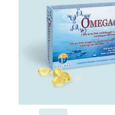
Passiflore (Passi
LithoGinkgo (12
Pour qui ?
DOPA Concept
Safrazen®
Trypto B6
Magnésium mari
Griffonia
Hericium
MéthylSam'Act
Magnésium mar
Carbonate de 
Magnésium
Oméga 3 fort