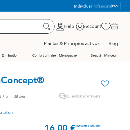
Idioma:
Individual
Professional
ES
Help
Account
Favorites
Carrito
Buscar
Plantas & Principios activos
Blog
- Elimination
Confort urinaire - Ménopause
Beauté - Minceur
us les produits
us les produits
Product Finder
Concept®
ge
favorite_border
ge
Questions/Answers
8
/
5
-
38
avis
e
cription
16,00 €
Precio
Impuestos incluidos