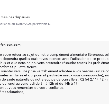
 mais pas disparues
xpérience du
16/09/2025
par
Patricia D.
s-fenioux.com
 votre retour au sujet de notre complément alimentaire Sérénopause®
 dépendra quelles étaient vos attentes avec l'utilisation de ce produit.
uleux et que nous ne pouvons prétendre résoudre toutes les probléma
nfort ait pu être trouvé.

 orienter vers une prise véritablement adaptée à vos besoins (sur ce c
iétés similaires et qui pourrait peut-être mieux vous correspondre), nou
n de santé naturelle ou notre équipe de conseillers : 02 54 27 14 42 - in
e du lundi au vendredi de 8h à 12h et de 14h à 17h.

ion et vous remerciant de votre confiance.

res salutations,
