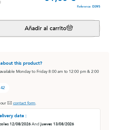
g
Reference:
D395
s,
Magnésium marin
View product
Añadir al carrito
s
i
 about this product?
 available Monday to Friday 8:00 am to 12:00 pm & 2:00
 42
®
B.O. Concept
 our
contact form
.
lot)
Fatiga cerebral
livery date :
View product
e
coles 12/08/2026
And
jueves 13/08/2026