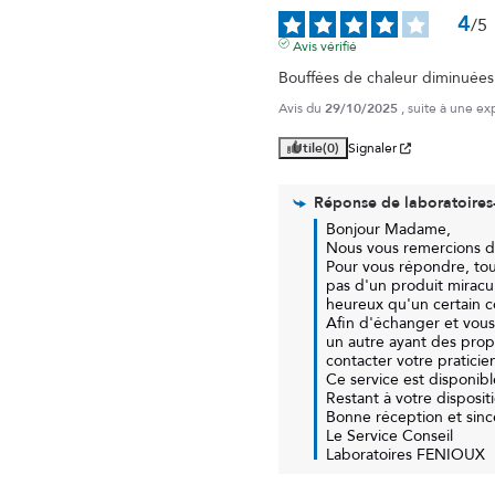
4
/
5
Avis vérifié
Bouffées de chaleur diminuées
Avis du
29/10/2025
, suite à une e
Utile
(0)
Signaler
Réponse de
laboratoire
Bonjour Madame,

Nous vous remercions de
Pour vous répondre, tout
pas d'un produit mirac
heureux qu'un certain co
Afin d'échanger et vous
un autre ayant des propr
contacter votre praticie
Ce service est disponibl
Restant à votre disposit
Bonne réception et sincè
Le Service Conseil

Laboratoires FENIOUX