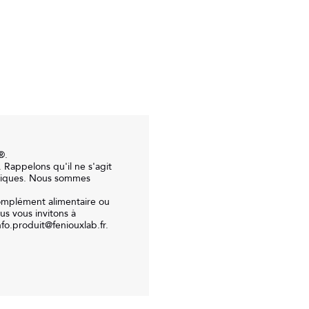
.

 Rappelons qu'il ne s'agit 
tiques. Nous sommes 
omplément alimentaire ou 
s vous invitons à 
fo.produit@feniouxlab.fr. 