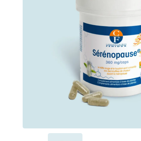
Passiflore (Passi
LithoGinkgo (12
Pour qui ?
DOPA Concept
Safrazen®
Trypto B6
Magnésium mari
Griffonia
Hericium
MéthylSam'Act
Magnésium mar
Carbonate de 
Magnésium
Oméga 3 fort