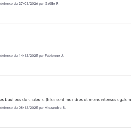
xpérience du
27/03/2026
par
Gaëlle R.
xpérience du
14/12/2025
par
Fabienne J.
es bouffées de chaleurs. (Elles sont moindres et moins intenses égalem
xpérience du
08/12/2025
par
Alexandra B.