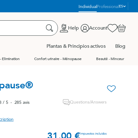
Idioma:
Individual
Professional
ES
Help
Account
Favorites
Carrito
Buscar
Plantas & Principios activos
Blog
- Elimination
Confort urinaire - Ménopause
Beauté - Minceur
us les produits
us les produits
Product Finder
opause®
ge
favorite_border
ge
Questions/Answers
3
/
5
-
285
avis
e
cription
31,00 €
Precio
Impuestos incluidos