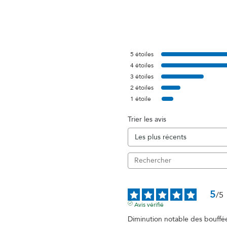
5
étoiles
4
étoiles
3
étoiles
2
étoiles
1
étoile
Trier les avis
5
/
5
Avis vérifié
Diminution notable des bouffé