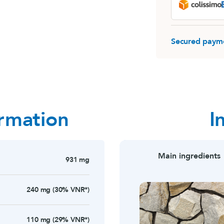
MemoConcept®
Rhodiola
MemoConcept® (lot)
Destockage
Secured paym
LithoGinkgo (120 gélules)
Sommeil
ormation
I
Main ingredients
931 mg
240 mg (30% VNR*)
110 mg (29% VNR*)