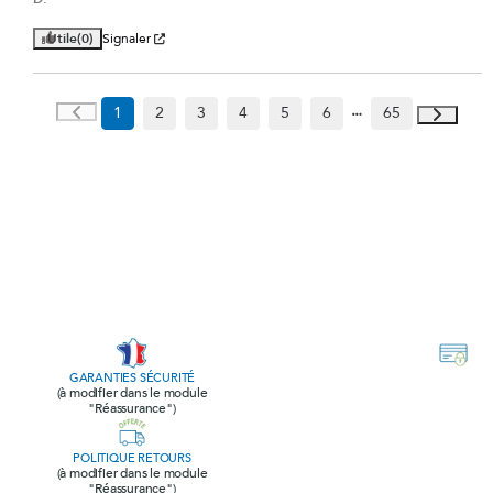
Utile
(0)
Signaler
1
2
3
4
5
6
65
GARANTIES SÉCURITÉ
(à modifier dans le module
"Réassurance")
POLITIQUE RETOURS
(à modifier dans le module
"Réassurance")