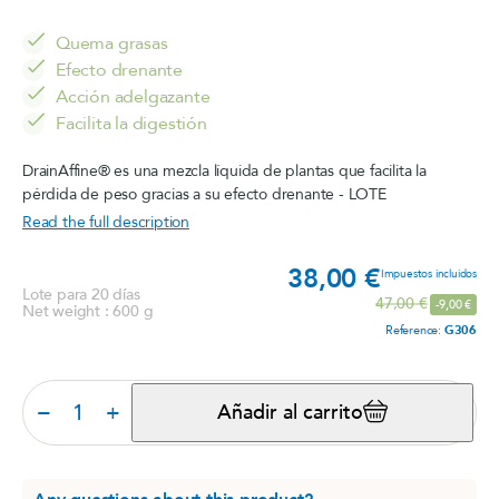
Quema grasas
Efecto drenante
Acción adelgazante
Facilita la digestión
DrainAffine® es una mezcla líquida de plantas que facilita la
pérdida de peso gracias a su efecto drenante - LOTE
Read the full description
38,00 €
Prec
Impuestos incluidos
Lote para 20 días
Precio base
47,00 €
-9,00 €
Net weight : 600 g
Reference:
G306
−
+
Añadir al carrito