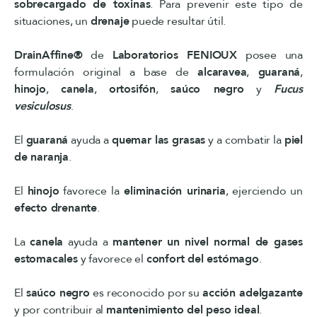
sobrecargado de toxinas
. Para prevenir este tipo de
situaciones, un
drenaje
puede resultar útil.
DrainAffine®
de
Laboratorios FENIOUX
posee una
formulación original a base de
alcaravea
,
guaraná
,
hinojo
,
canela
,
ortosifón
,
saúco negro
y
Fucus
vesiculosus
.
El
guaraná
ayuda a
quemar las grasas
y a combatir la
piel
de naranja
.
El
hinojo
favorece la
eliminación urinaria
, ejerciendo un
efecto drenante
.
La
canela
ayuda a
mantener un nivel normal de gases
estomacales
y favorece el
confort del estómago
.
El
saúco negro
es reconocido por su
acción adelgazante
y por contribuir al
mantenimiento del peso ideal
.