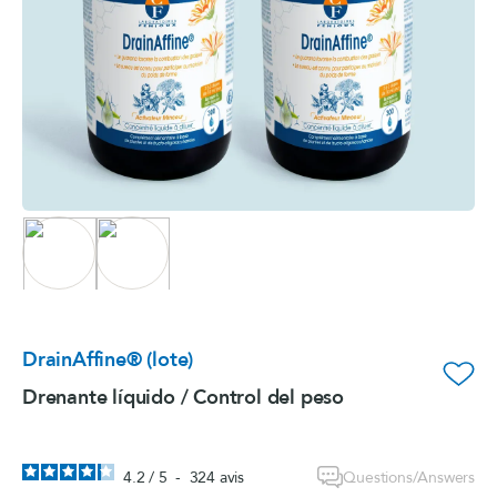
DrainAffine® (lote)
favorite_border
Drenante líquido / Control del peso
Questions/Answers
4.2
/
5
-
324
avis