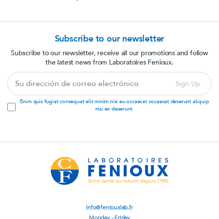
Subscribe to our newsletter
Subscribe to our newsletter, receive all our promotions and follow
the latest news from Laboratoires Fenioux.
Su
Sign Up
dirección
de
Enim quis fugiat consequat elit minim nisi eu occaecat occaecat deserunt aliquip
correo
nisi ex deserunt.
electrónico
info@feniouxlab.fr
Monday - Friday