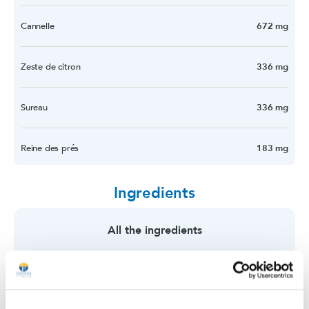
Cannelle
672 mg
Zeste de citron
336 mg
Sureau
336 mg
Reine des prés
183 mg
Guarana*
Ingredients
180 mg
All the ingredients
Fenouil
168 mg
Carvi noir
168 mg
agua, fructo-oligosacáridos, zumo concentrado de manzana ,
estabilizador : glicerol, acidificante : ácido cítrico, conservantes