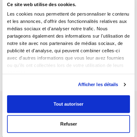
Orthosiphon
168 mg
: benzoato de sodio, sorbato de potasio, extracto de semilla
Ce site web utilise des cookies.
de guaraná (Paullinia cupana), extracto de fucus (Fucus
Les cookies nous permettent de personnaliser le contenu
vesiculosus)
Thé vert*
168 mg
et les annonces, d'offrir des fonctionnalités relatives aux
médias sociaux et d'analyser notre trafic. Nous
partageons également des informations sur l'utilisation de
Fucus
150 mg
notre site avec nos partenaires de médias sociaux, de
Instructions of use
publicité et d'analyse, qui peuvent combiner celles-ci
*soit caféine
2.65 mg
avec d'autres informations que vous leur avez fournies
ou qu'ils ont collectées lors de votre utilisation de leurs
services.
Afficher les détails
Tout autoriser
Questions / Answers
Posez votre question sur ce produit
Refuser