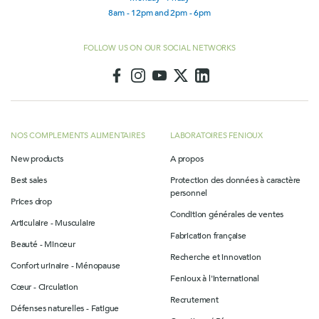
8am - 12pm and 2pm - 6pm
FOLLOW US ON OUR SOCIAL NETWORKS
NOS COMPLEMENTS ALIMENTAIRES
LABORATOIRES FENIOUX
New products
A propos
Best sales
Protection des données à caractère
personnel
Prices drop
Condition générales de ventes
Articulaire - Musculaire
Fabrication française
Beauté - Minceur
Recherche et innovation
Confort urinaire - Ménopause
Fenioux à l'international
Cœur - Circulation
Recrutement
Défenses naturelles - Fatigue