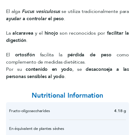
El alga
Fucus vesiculosus
se utiliza tradicionalmente para
ayudar a controlar el peso
.
La
alcaravea
y el
hinojo
son reconocidos por
facilitar la
digestión
.
El
ortosifón
facilita la
pérdida de peso
como
complemento de medidas dietéticas.
Por su
contenido en yodo
, se
desaconseja a las
personas sensibles al yodo
.
Nutritional Information
Fructo-oligosaccharides
4.18 g
En équivalent de plantes sèches