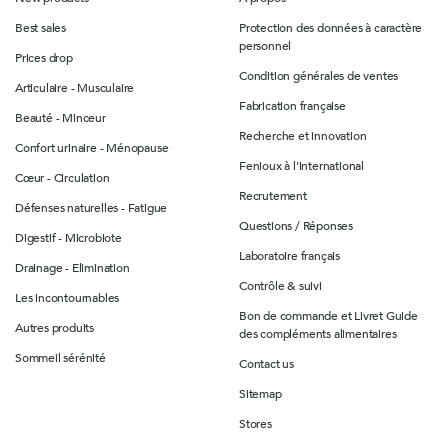
Best sales
Protection des données à caractère
personnel
Prices drop
Condition générales de ventes
Articulaire - Musculaire
Fabrication française
Beauté - Minceur
Recherche et innovation
Confort urinaire - Ménopause
Fenioux à l'international
Cœur - Circulation
Recrutement
Défenses naturelles - Fatigue
Questions / Réponses
Digestif - Microbiote
Laboratoire français
Drainage - Elimination
Contrôle & suivi
Les incontournables
Bon de commande et Livret Guide
Autres produits
des compléments alimentaires
Sommeil sérénité
Contact us
Sitemap
Stores