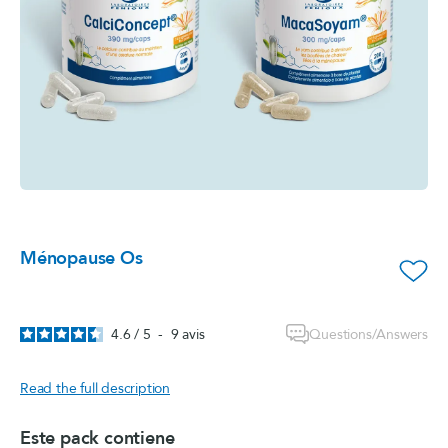
Ménopause Os
favorite_border
Questions/Answers
4.6
/
5
-
9
avis
Read the full description
Este pack contiene