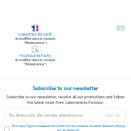
GARANTIES SÉCURITÉ
(à modifier dans le module
"Réassurance")
POLITIQUE RETOURS
(à modifier dans le module
"Réassurance")
Subscribe to our newsletter
Subscribe to our newsletter, receive all our promotions and follow
the latest news from Laboratoires Fenioux.
Su
Sign Up
dirección
de
Enim quis fugiat consequat elit minim nisi eu occaecat occaecat deserunt aliquip
correo
nisi ex deserunt.