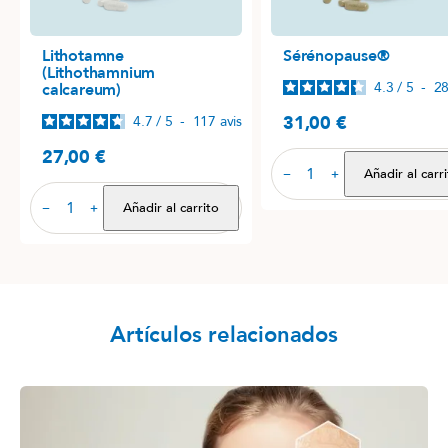
Lithotamne
Sérénopause®
(Lithothamnium
4.3
/
5
-
2
calcareum)
31,00 €
4.7
/
5
-
117
avis
Precio
27,00 €
Precio
Añadir al carr
−
+
Añadir al carrito
−
+
Artículos relacionados