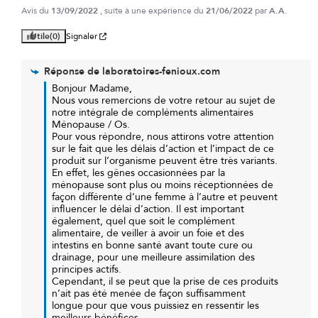
Avis du
13/09/2022
, suite à une expérience du
21/06/2022
par
A.A.
Utile
(0)
Signaler
Réponse de
laboratoires-fenioux.com
Bonjour Madame,

Nous vous remercions de votre retour au sujet de 
notre intégrale de compléments alimentaires 
Ménopause / Os.

Pour vous répondre, nous attirons votre attention 
sur le fait que les délais d’action et l’impact de ce 
produit sur l’organisme peuvent être très variants.

En effet, les gênes occasionnées par la 
ménopause sont plus ou moins réceptionnées de 
façon différente d’une femme à l’autre et peuvent 
influencer le délai d’action. Il est important 
également, quel que soit le complément 
alimentaire, de veiller à avoir un foie et des 
intestins en bonne santé avant toute cure ou 
drainage, pour une meilleure assimilation des 
principes actifs.

Cependant, il se peut que la prise de ces produits 
n’ait pas été menée de façon suffisamment 
longue pour que vous puissiez en ressentir les 
meilleurs bénéfices. 
