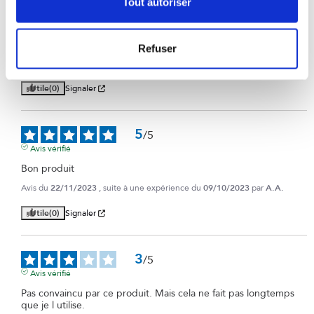
Tout autoriser
5
/
5
Avis vérifié
Très bien, conforme à mes attentes, je recommande !
Refuser
Avis du
02/09/2024
, suite à une expérience du
23/07/2024
par
A.A.
Utile
(0)
Signaler
5
/
5
Avis vérifié
Bon produit
Avis du
22/11/2023
, suite à une expérience du
09/10/2023
par
A.A.
Utile
(0)
Signaler
3
/
5
Avis vérifié
Pas convaincu par ce produit. Mais cela ne fait pas longtemps 
que je l utilise.