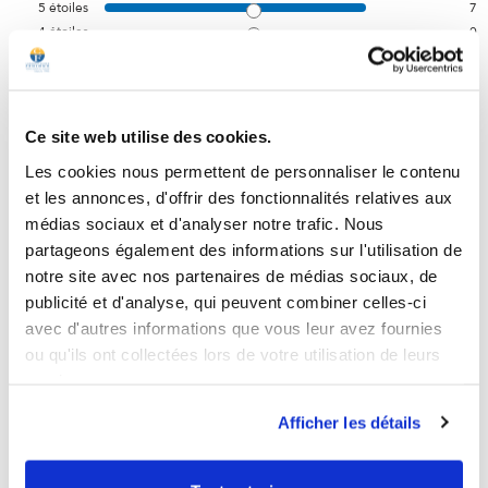
5
étoiles
7
4
étoiles
0
3
étoiles
2
2
étoiles
0
1
étoile
0
Ce site web utilise des cookies.
Trier les avis
Les cookies nous permettent de personnaliser le contenu
et les annonces, d'offrir des fonctionnalités relatives aux
médias sociaux et d'analyser notre trafic. Nous
partageons également des informations sur l'utilisation de
notre site avec nos partenaires de médias sociaux, de
publicité et d'analyse, qui peuvent combiner celles-ci
5
/
5
avec d'autres informations que vous leur avez fournies
Avis vérifié
ou qu'ils ont collectées lors de votre utilisation de leurs
Produits efficaces
services.
Avis du
19/06/2025
, suite à une expérience du
12/05/2025
par
Sylvie H.
Afficher les détails
Utile
(0)
Signaler