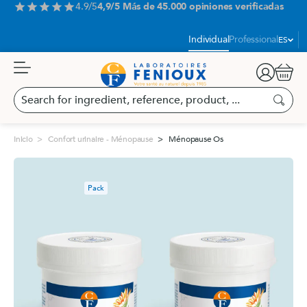
Aller
4.9/5
4,9/5 Más de 45.000 opiniones verificadas
star
star
star
star
star
au
contenu
Idioma:
Individual
Professional
ES
Carrit
Search
for
Buscar
ingredient,
reference,
Inicio
Confort urinaire - Ménopause
Ménopause Os
product,
...
Pack