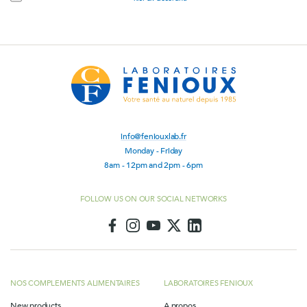
electrónico
info@feniouxlab.fr
Monday - Friday
8am - 12pm and 2pm - 6pm
FOLLOW US ON OUR SOCIAL NETWORKS
NOS COMPLEMENTS ALIMENTAIRES
LABORATOIRES FENIOUX
New products
A propos