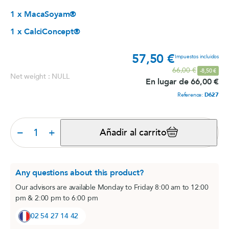
1 x MacaSoyam®
1 x CalciConcept®
57,50 €
Prec
Impuestos incluidos
Precio base
66,00 €
-8,50 €
Net weight : NULL
En lugar de 66,00 €
Reference:
D627
−
+
Añadir al carrito
Any questions about this product?
Our advisors are available Monday to Friday 8:00 am to 12:00
pm & 2:00 pm to 6:00 pm
02 54 27 14 42