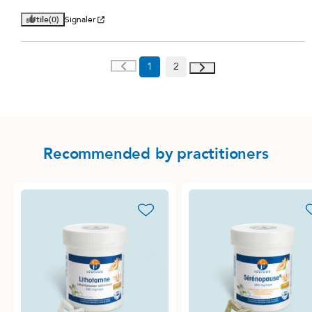
Utile
(0)
Signaler
1
2
Recommended by practitioners
favorite_border
favori