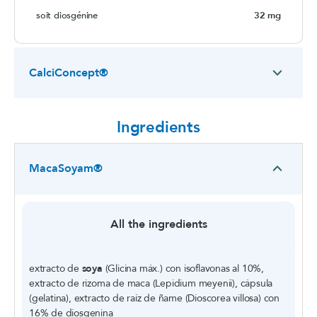
soit diosgénine
32 mg
CalciConcept®
Ingredients
MacaSoyam®
All the ingredients
extracto de
soya
(Glicina máx.) con isoflavonas al 10%,
extracto de rizoma de maca (Lepidium meyenii), cápsula
(gelatina), extracto de raíz de ñame (Dioscorea villosa) con
16% de diosgenina