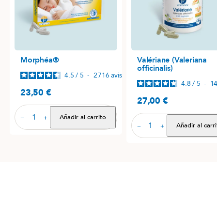
Morphéa®
Valériane (Valeriana
officinalis)
4.5
/
5
-
2 716
avis
4.8
/
5
-
1
23,50 €
Precio
27,00 €
Precio
Añadir al carrito
−
+
Añadir al carr
−
+