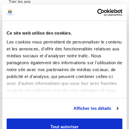
Trier les avis
Ce site web utilise des cookies.
Les cookies nous permettent de personnaliser le contenu
5
/
5
et les annonces, d'offrir des fonctionnalités relatives aux
Avis vérifié
médias sociaux et d'analyser notre trafic. Nous
je n'ai pas encore testé
partageons également des informations sur l'utilisation de
Avis du
01/03/2026
, suite à une expérience du
16/01/2026
par
Catherine
notre site avec nos partenaires de médias sociaux, de
B.
publicité et d'analyse, qui peuvent combiner celles-ci
Utile
(4)
Signaler
avec d'autres informations que vous leur avez fournies
ou qu'ils ont collectées lors de votre utilisation de leurs
services.
5
/
5
Avis vérifié
Afficher les détails
Répond à mes attentes,
Avis du
26/10/2025
, suite à une expérience du
16/09/2025
par
RENE C.
Tout autoriser