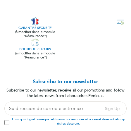
GARANTIES SÉCURITÉ
(à modifier dans le module
"Réassurance")
POLITIQUE RETOURS
(à modifier dans le module
"Réassurance")
Subscribe to our newsletter
Subscribe to our newsletter, receive all our promotions and follow
the latest news from Laboratoires Fenioux.
Su
Sign Up
dirección
de
Enim quis fugiat consequat elit minim nisi eu occaecat occaecat deserunt aliquip
correo
nisi ex deserunt.
electrónico