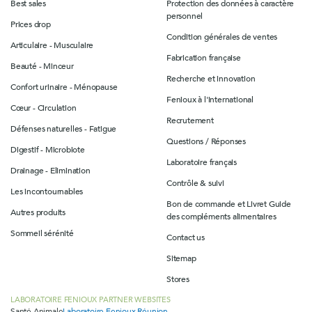
Best sales
Protection des données à caractère
personnel
Prices drop
Condition générales de ventes
Articulaire - Musculaire
Fabrication française
Beauté - Minceur
Recherche et innovation
Confort urinaire - Ménopause
Fenioux à l'international
Cœur - Circulation
Recrutement
Défenses naturelles - Fatigue
Questions / Réponses
Digestif - Microbiote
Laboratoire français
Drainage - Elimination
Contrôle & suivi
Les incontournables
Bon de commande et Livret Guide
Autres produits
des compléments alimentaires
Sommeil sérénité
Contact us
Sitemap
Stores
LABORATOIRE FENIOUX PARTNER WEBSITES
Santé Animale
Laboratoire Fenioux Réunion