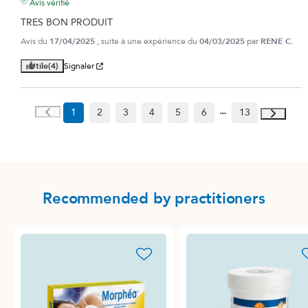
Avis vérifié
TRES BON PRODUIT
Avis du
17/04/2025
, suite à une expérience du
04/03/2025
par
RENE C.
Utile
(4)
Signaler
1
2
3
4
5
6
13
Recommended by practitioners
favorite_border
favori