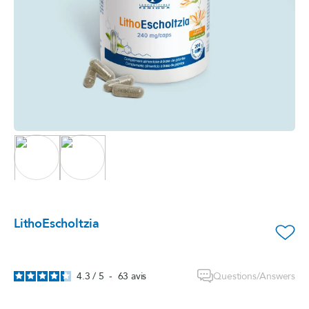
LithoEscholtzia
favorite_border
Questions/Answers
4.3
/
5
-
63
avis