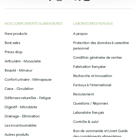
NOS COMPLEMENTS ALIMENTAIRES
LABORATOIRES FENIOUX
New products
A propos
Best sales
Protection des données à caractère
personnel
Prices drop
Condition générales de ventes
Articulaire - Musculaire
Fabrication française
Beauté - Minceur
Recherche et innovation
Confort urinaire - Ménopause
Fenioux à l'international
Cœur - Circulation
Recrutement
Défenses naturelles - Fatigue
Questions / Réponses
Digestif - Microbiote
Laboratoire français
Drainage - Elimination
Contrôle & suivi
Les incontournables
Bon de commande et Livret Guide
Autres produits
des compléments alimentaires