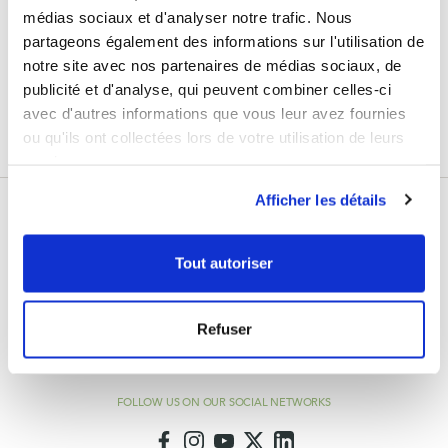
the latest news from Laboratoires Fenioux.
médias sociaux et d'analyser notre trafic. Nous
partageons également des informations sur l'utilisation de
Su
Sign Up
dirección
notre site avec nos partenaires de médias sociaux, de
de
publicité et d'analyse, qui peuvent combiner celles-ci
Enim quis fugiat consequat elit minim nisi eu occaecat occaecat deserunt aliquip
correo
nisi ex deserunt.
avec d'autres informations que vous leur avez fournies
electrónico
ou qu'ils ont collectées lors de votre utilisation de leurs
services.
Afficher les détails
Tout autoriser
info@feniouxlab.fr
Refuser
Monday - Friday
8am - 12pm and 2pm - 6pm
FOLLOW US ON OUR SOCIAL NETWORKS