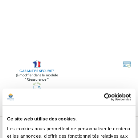
GARANTIES SÉCURITÉ
(à modifier dans le module
"Réassurance")
POLITIQUE RETOURS
(à modifier dans le module
"Réassurance")
Ce site web utilise des cookies.
Subscribe to our newsletter
Les cookies nous permettent de personnaliser le contenu
et les annonces, d'offrir des fonctionnalités relatives aux
Subscribe to our newsletter, receive all our promotions and follow