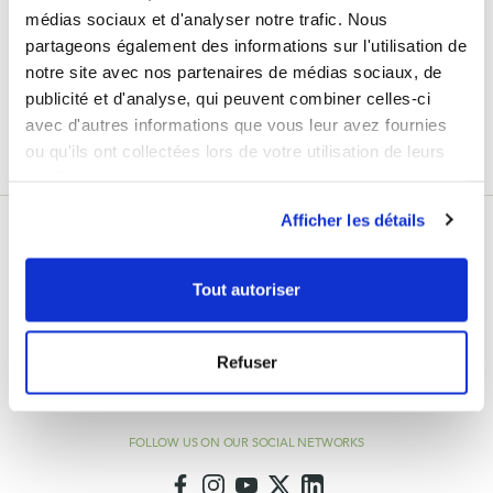
the latest news from Laboratoires Fenioux.
médias sociaux et d'analyser notre trafic. Nous
partageons également des informations sur l'utilisation de
Su
Sign Up
dirección
notre site avec nos partenaires de médias sociaux, de
de
publicité et d'analyse, qui peuvent combiner celles-ci
Enim quis fugiat consequat elit minim nisi eu occaecat occaecat deserunt aliquip
correo
nisi ex deserunt.
avec d'autres informations que vous leur avez fournies
electrónico
ou qu'ils ont collectées lors de votre utilisation de leurs
services.
Afficher les détails
Tout autoriser
info@feniouxlab.fr
Refuser
Monday - Friday
8am - 12pm and 2pm - 6pm
FOLLOW US ON OUR SOCIAL NETWORKS