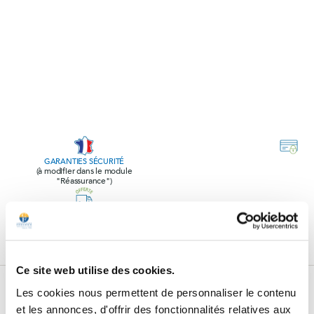
GARANTIES SÉCURITÉ
(à modifier dans le module
"Réassurance")
POLITIQUE RETOURS
(à modifier dans le module
"Réassurance")
Ce site web utilise des cookies.
Subscribe to our newsletter
Les cookies nous permettent de personnaliser le contenu
et les annonces, d'offrir des fonctionnalités relatives aux
Subscribe to our newsletter, receive all our promotions and follow