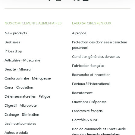
NOS COMPLEMENTS ALIMENTAIRES
LABORATOIRES FENIOUX
New products
A propos
Best sales
Protection des données à caractère
personnel
Prices drop
Condition générales de ventes
Articulaire - Musculaire
Fabrication française
Beauté - Minceur
Recherche et innovation
Confort urinaire - Ménopause
Fenioux à l'international
Cœur - Circulation
Recrutement
Défenses naturelles - Fatigue
Questions / Réponses
Digestif - Microbiote
Laboratoire français
Drainage - Elimination
Contrôle & suivi
Les incontournables
Bon de commande et Livret Guide
Autres produits
des compléments alimentaires