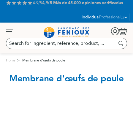
Aller
4.9/5
4,9/5 Más de 45.000 opiniones verificadas
star
star
star
star
star
au
contenu
Idioma:
Individual
Professional
ES
Carrit
Search
for
Buscar
ingredient,
reference,
Home
Membrane d'œufs de poule
product,
...
Membrane d'œufs de poule