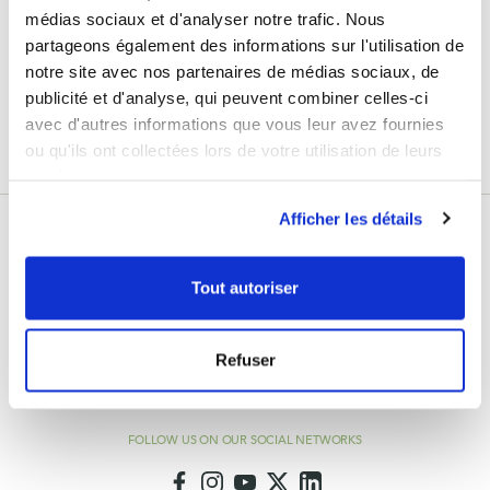
the latest news from Laboratoires Fenioux.
médias sociaux et d'analyser notre trafic. Nous
partageons également des informations sur l'utilisation de
Su
Sign Up
dirección
notre site avec nos partenaires de médias sociaux, de
de
publicité et d'analyse, qui peuvent combiner celles-ci
Enim quis fugiat consequat elit minim nisi eu occaecat occaecat deserunt aliquip
correo
nisi ex deserunt.
avec d'autres informations que vous leur avez fournies
electrónico
ou qu'ils ont collectées lors de votre utilisation de leurs
services.
Afficher les détails
Tout autoriser
info@feniouxlab.fr
Refuser
Monday - Friday
8am - 12pm and 2pm - 6pm
FOLLOW US ON OUR SOCIAL NETWORKS