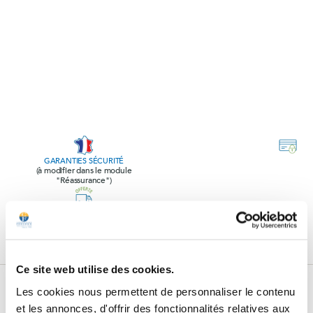
GARANTIES SÉCURITÉ
(à modifier dans le module
"Réassurance")
POLITIQUE RETOURS
(à modifier dans le module
"Réassurance")
Ce site web utilise des cookies.
Subscribe to our newsletter
Les cookies nous permettent de personnaliser le contenu
et les annonces, d'offrir des fonctionnalités relatives aux
Subscribe to our newsletter, receive all our promotions and follow