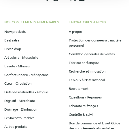
NOS COMPLEMENTS ALIMENTAIRES
LABORATOIRES FENIOUX
New products
A propos
Best sales
Protection des données à caractère
personnel
Prices drop
Condition générales de ventes
Articulaire - Musculaire
Fabrication française
Beauté - Minceur
Recherche et innovation
Confort urinaire - Ménopause
Fenioux à l'international
Cœur - Circulation
Recrutement
Défenses naturelles - Fatigue
Questions / Réponses
Digestif - Microbiote
Laboratoire français
Drainage - Elimination
Contrôle & suivi
Les incontournables
Bon de commande et Livret Guide
Autres produits
des compléments alimentaires