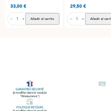
33,00 €
29,50 €
Precio
Precio
Añadir al carrito
Añadir al carr
−
+
−
+
GARANTIES SÉCURITÉ
(à modifier dans le module
"Réassurance")
POLITIQUE RETOURS
(à modifier dans le module