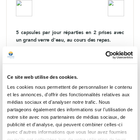
5 capsules par jour réparties en 2 prises avec
un grand verre d'eau, au cours des repas.
Ne pas dépasser la dose journalière
recommandée.
Tenir hors de portée des jeunes enfants.
Un complément alimentaire ne doit pas se
Ce site web utilise des cookies.
substituer à une alimentation variée et équilibrée
Les cookies nous permettent de personnaliser le contenu
et à un mode de vie sain.
et les annonces, d'offrir des fonctionnalités relatives aux
Conserver le produit a l'abri de la lumière, de la
médias sociaux et d'analyser notre trafic. Nous
chaleur et de l'humidité.
partageons également des informations sur l'utilisation de
Déconseillé aux femmes enceintes ou désireuses
notre site avec nos partenaires de médias sociaux, de
de l'être et aux femmes ménopausées.
publicité et d'analyse, qui peuvent combiner celles-ci
Déconseillé aux enfants de 10 ans ou moins.
avec d'autres informations que vous leur avez fournies
ou qu'ils ont collectées lors de votre utilisation de leurs