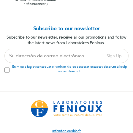
"Réassurance")
Subscribe to our newsletter
Subscribe to our newsletter, receive all our promotions and follow
the latest news from Laboratoires Fenioux.
Su
Sign Up
dirección
de
Enim quis fugiat consequat elit minim nisi eu occaecat occaecat deserunt aliquip
correo
nisi ex deserunt.
electrónico
info@feniouxlab.fr