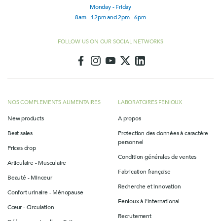
Monday - Friday
8am - 12pm and 2pm - 6pm
FOLLOW US ON OUR SOCIAL NETWORKS
NOS COMPLEMENTS ALIMENTAIRES
LABORATOIRES FENIOUX
New products
A propos
Best sales
Protection des données à caractère
personnel
Prices drop
Condition générales de ventes
Articulaire - Musculaire
Fabrication française
Beauté - Minceur
Recherche et innovation
Confort urinaire - Ménopause
Fenioux à l'international
Cœur - Circulation
Recrutement