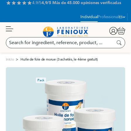
Aller
4.9/5
4,9/5 Más de 45.000 opiniones verificadas
star
star
star
star
star
au
contenu
Idioma:
Individual
Professional
ES
Carrit
Search
for
Buscar
ingredient,
reference,
Inicio
Huile de foie de morue (3 achetés, le 4ème gratuit)
product,
...
Pack