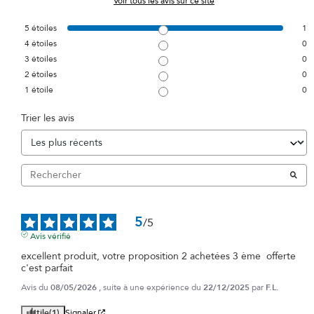
Voir tous les avis sur ce site
5
étoiles
1
4
étoiles
0
3
étoiles
0
2
étoiles
0
1
étoile
0
Trier les avis
5
/
5
Avis vérifié
excellent produit, votre proposition 2 achetées 3 ème  offerte 
c'est parfait
Avis du
08/05/2026
, suite à une expérience du
22/12/2025
par
F.L.
Utile
(1)
Signaler