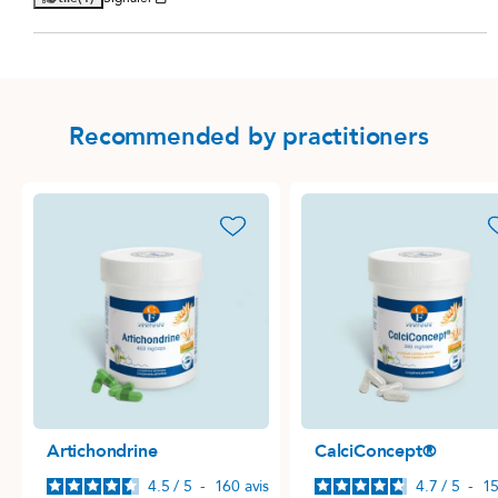
Recommended by practitioners
favorite_border
favori
Artichondrine
CalciConcept®
4.5
/
5
-
160
avis
4.7
/
5
-
1