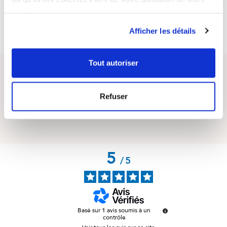
services.
Afficher les détails
Tout autoriser
Questions / Answers
Refuser
Posez votre question sur ce produit
5
/
5
Basé sur
1
avis soumis à un
contrôle