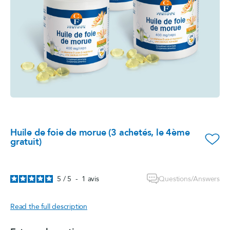
Huile de foie de morue (3 achetés, le 4ème
favorite_border
gratuit)
Questions/Answers
5
/
5
-
1
avis
Read the full description