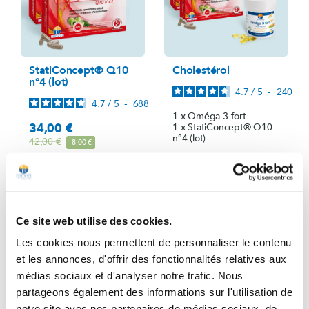
StatiConcept® Q10
Cholestérol
n°4 (lot)
4.7
/
5
-
240
avi
4.7
/
5
-
688
avis
1 x Oméga 3 fort
34,00 €
1 x StatiConcept® Q10
Precio
n°4 (lot)
Precio base
42,00 €
-8,00 €
49,50 €
Precio
Precio base
57,50 €
-8,00 €
Añadir al carrito
Añadir al carrito
Ce site web utilise des cookies.
Les cookies nous permettent de personnaliser le contenu
et les annonces, d'offrir des fonctionnalités relatives aux
médias sociaux et d'analyser notre trafic. Nous
partageons également des informations sur l'utilisation de
notre site avec nos partenaires de médias sociaux, de