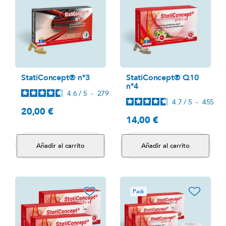
StatiConcept® n°3
StatiConcept® Q10
n°4
4.6
/
5
-
279
avis
4.7
/
5
-
455
avi
20,00 €
Precio
14,00 €
Precio
Añadir al carrito
Añadir al carrito
favorite_border
favorite_border
Pack