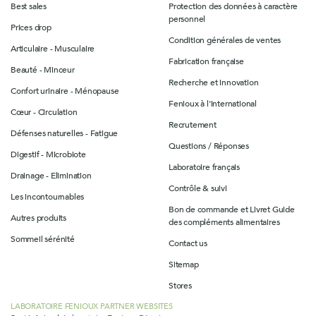
Best sales
Protection des données à caractère
personnel
Prices drop
Condition générales de ventes
Articulaire - Musculaire
Fabrication française
Beauté - Minceur
Recherche et innovation
Confort urinaire - Ménopause
Fenioux à l'international
Cœur - Circulation
Recrutement
Défenses naturelles - Fatigue
Questions / Réponses
Digestif - Microbiote
Laboratoire français
Drainage - Elimination
Contrôle & suivi
Les incontournables
Bon de commande et Livret Guide
Autres produits
des compléments alimentaires
Sommeil sérénité
Contact us
Sitemap
Stores
LABORATOIRE FENIOUX PARTNER WEBSITES