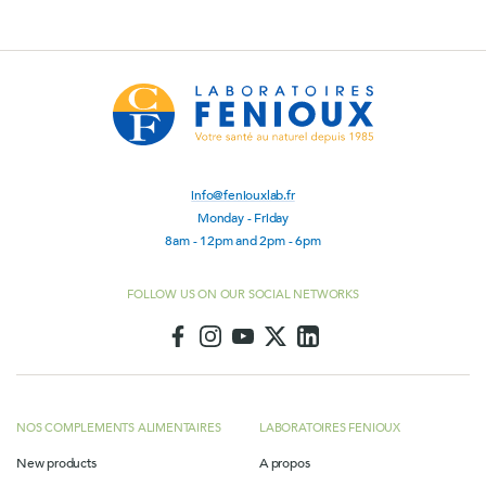
electrónico
info@feniouxlab.fr
Monday - Friday
8am - 12pm and 2pm - 6pm
FOLLOW US ON OUR SOCIAL NETWORKS
NOS COMPLEMENTS ALIMENTAIRES
LABORATOIRES FENIOUX
New products
A propos