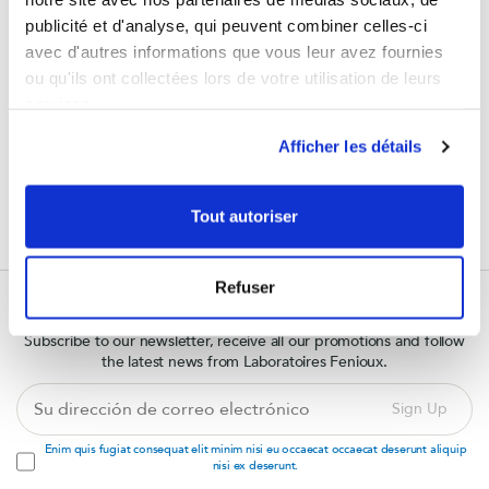
publicité et d'analyse, qui peuvent combiner celles-ci
avec d'autres informations que vous leur avez fournies
ou qu'ils ont collectées lors de votre utilisation de leurs
services.
GARANTIES SÉCURITÉ
(à modifier dans le module
"Réassurance")
Afficher les détails
POLITIQUE RETOURS
(à modifier dans le module
Tout autoriser
"Réassurance")
Refuser
Subscribe to our newsletter
Subscribe to our newsletter, receive all our promotions and follow
the latest news from Laboratoires Fenioux.
Su
Sign Up
dirección
de
Enim quis fugiat consequat elit minim nisi eu occaecat occaecat deserunt aliquip
correo
nisi ex deserunt.